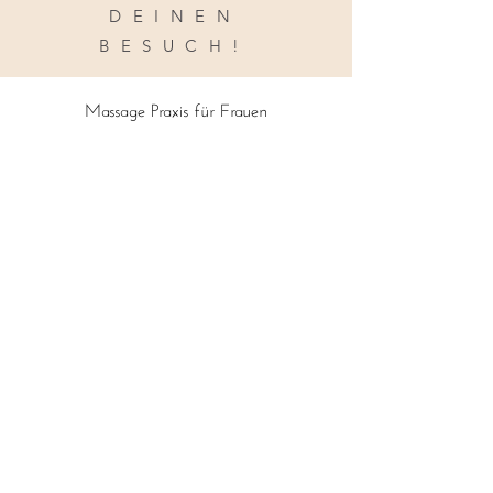
WIR FREUEN
UNS AUF
DEINEN
BESUCH!
Massage Praxis für Frauen
Buche jetzt
Info
Lyssachstrasse 15
3400 Burgdorf
massage.burgdorf@gmail.com
Tel:
+41 76 367 72 06