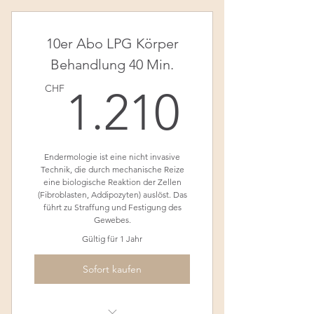
Gesicht
10er Abo LPG Körper
Behandlung 40 Min.
1.210
CHF
1.210
Endermologie ist eine nicht invasive
Technik, die durch mechanische Reize
eine biologische Reaktion der Zellen
(Fibroblasten, Addipozyten) auslöst. Das
führt zu Straffung und Festigung des
Gewebes.
Gültig für 1 Jahr
Sofort kaufen