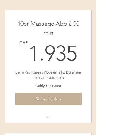
Klassische Rücken-Nacken
Massage - 45 min
10er Massage Abo à 90
min
1.935
CHF
1.935
Beim Kauf dieses Abos erhältst Du einen
100 CHF Gutschein
Gültig für 1 Jahr
Sofort kaufen
Klassische Ganzkörper Massage
-90min