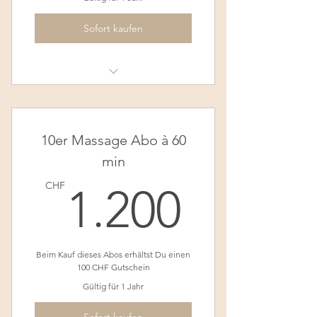
Sofort kaufen
Klassische Rücken-Nacken
Massage - 60min
10er Massage Abo à 60
min
1.200
CHF
1.200
Beim Kauf dieses Abos erhältst Du einen
100 CHF Gutschein
Gültig für 1 Jahr
Sofort kaufen