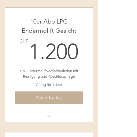
10 LPG Körper Behandlungen a 30
Minuten exklusive LPG-Anzug
10er Abo LPG
Endermolift Gesicht
1.200
CHF
1.200
LPG Endermolift-Zellstimulation mit
Reinigung und Abschlusspflege
Gültig für 1 Jahr
Sofort kaufen
Abo beinhalten im Preis einen
eigenen Behandlungsaufsatz