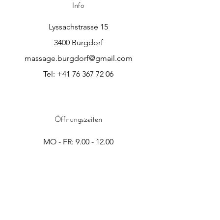
Info
Lyssachstrasse 15
3400 Burgdorf
massage.burgdorf@gmail.com
Tel:
+41 76 367 72 06
Öffnungszeiten
MO - FR:
9.00 - 12.00
14.00 - 19.00
SA:
9.00 - 16.00
SO: Geschlossen​​