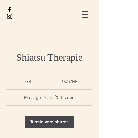
Shiatsu Therapie
132
Schweizer
1 Std.
1
132 CHF
Franken
S
t
Massage Praxis für Frauen
d
Termin vereinbaren